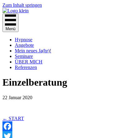
Zum Inhalt springen
Menü
Hypnose
Angebote
Mein neues Ja(hr)!
Seminare
ÜBER MICH
Referenzen
Einzelberatung
22 Januar 2020
Posts
← START
navigation
Facebook