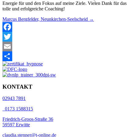
Energie für und den Fokus auf meine Ziele. Vielen Dank für das
tolle und erfolgreiche Coaching!
Posts
Marcus Bergfelder, Neunkirchen-Seelscheid →
navigation
Facebook
Twitter
Email
Teilen
KONTAKT
02943 7891
0173 1588315
Friedrich-Groos-Straße 36
59597 Erwitte
claudia.stenner@t-online.de