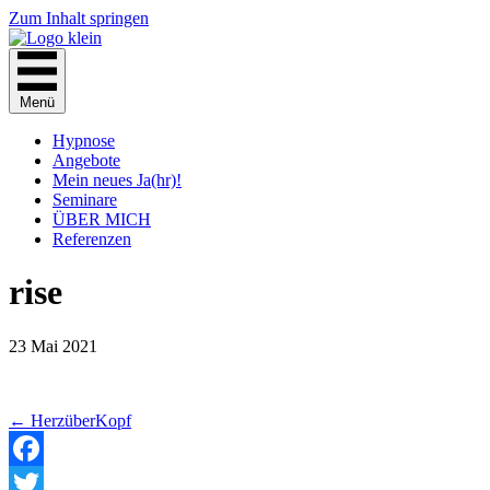
Zum Inhalt springen
Menü
Hypnose
Angebote
Mein neues Ja(hr)!
Seminare
ÜBER MICH
Referenzen
rise
23 Mai 2021
Posts
← HerzüberKopf
navigation
Facebook